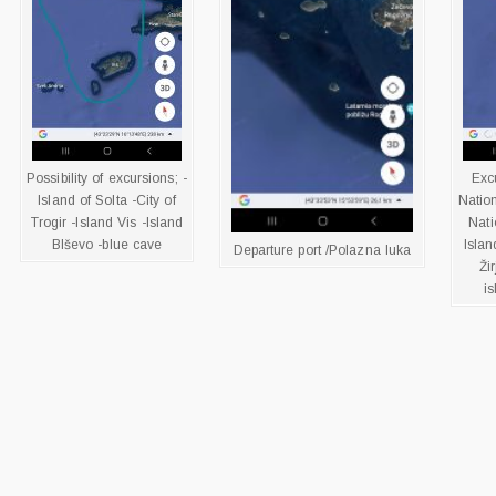
Possibility of excursions; -
Exc
Island of Solta -City of
Natio
Trogir -Island Vis -Island
Nati
BIševo -blue cave
Islan
Departure port /Polazna luka
Ži
is