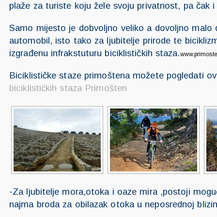
plaže za turiste koju žele svoju privatnost, pa čak i
Samo mijesto je dobvoljno veliko a dovoljno malo 
automobil, isto tako za ljubitelje prirode te bicikl
izgrađenu infrakstuturu biciklističkih staza.
www.primost
Biciklističke staze primoštena možete pogledati 
biciklistićkih staza Primošten
-Za ljubitelje mora,otoka i oaze mira ,postoji mo
najma broda za obilazak otoka u neposrednoj blizi