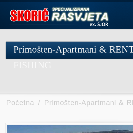
Primošten-Apartmani & RE
FISHING
Početna
/
Primošten-Apartmani &