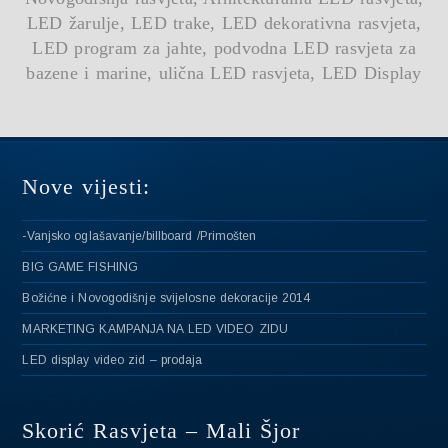
LED žarulje, LED trake, LED dekorativna rasvjeta,
LED program za jahte, podvodna LED rasvjeta za
bazene i marine, ulična LED rasvjeta, LED Display
Nove vijesti:
-Vanjsko oglašavanje/billboard /Primošten
BIG GAME FISHING
Božićne i Novogodišnje svijelosne dekoracije 2014
MARKETING KAMPANJA NA LED VIDEO ZIDU
LED display video zid – prodaja
Skorić Rasvjeta – Mali Šjor