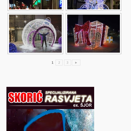
1
2
3
►