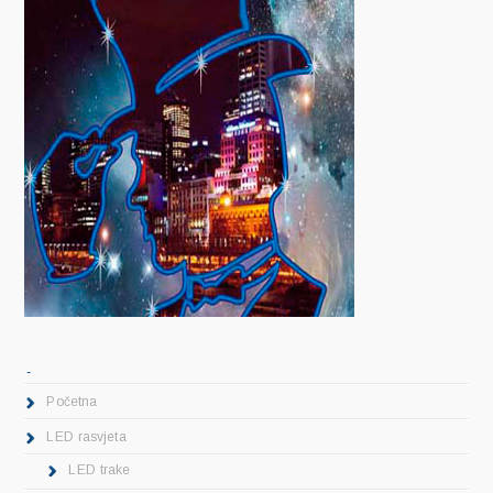
.
Početna
LED rasvjeta
LED trake