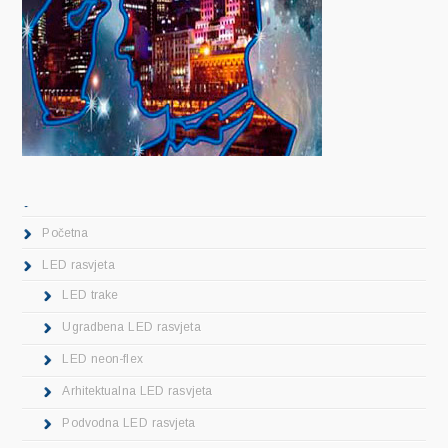
.
Početna
LED rasvjeta
LED trake
Ugradbena LED rasvjeta
LED neon-flex
Arhitektualna LED rasvjeta
Podvodna LED rasvjeta