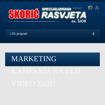
POČETNA
VIJESTI
KONTAKT
LED program
MARKETING
KAMPANJA NA LED
VIDEO ZIDU